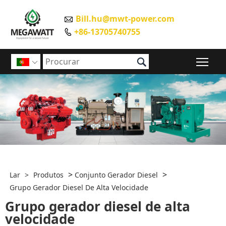
Bill.hu@mwt-power.com

+86-13705740755


Alte

>
>
Lar
>
Produtos
Conjunto Gerador Diesel
Grupo Gerador Diesel De Alta Velocidade
Grupo gerador diesel de alta
velocidade