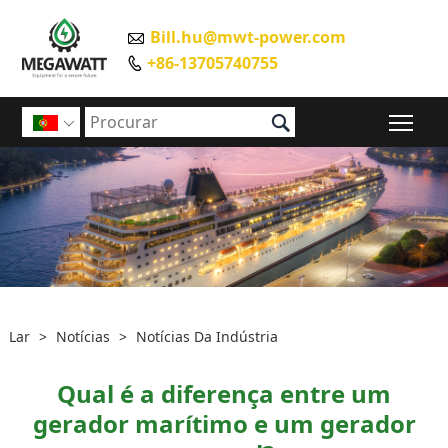
Bill.hu@mwt-power.com

+86-13705740755


Alte

Lar
>
Notícias
>
Notícias Da Indústria
Qual é a diferença entre um
gerador marítimo e um gerador